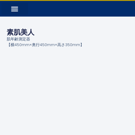
素肌美人
肌年齢測定器
【横450mm×奥行450mm×高さ350mm】